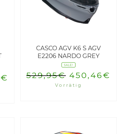
CASCO AGV K6 S AGV
T
E2206 NARDO GREY
SALE!
Ursprünglic
Aktu
529,95
€
450,46
€
ünglicher
Aktueller
6
€
Vorrätig
Preis
Prei
Preis
war:
ist:
ist:
529,95€
450,
5€
450,46€.