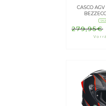
CASCO AGV 
BEZZECC
SAL
279,95
€
Vorr