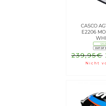
CASCO AG
E2206 MO
WHI
SAL
OUT OF 
239,95
€
Nicht v