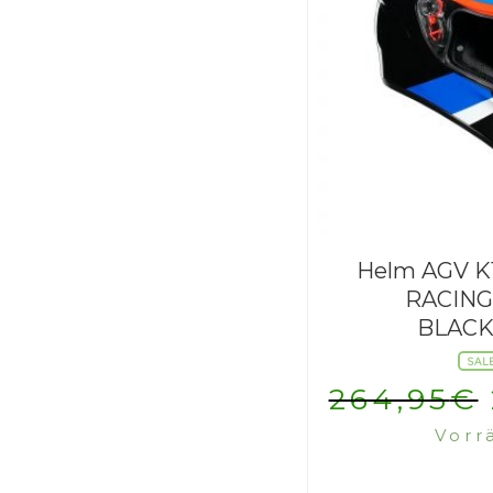
Helm AGV K
RACING
BLACK
SAL
264,95
€
Vorr