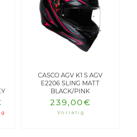
CASCO AGV K1 S AGV
E2206 SLING MATT
EY
BLACK/PINK
€
239,00
€
ig
Vorrätig