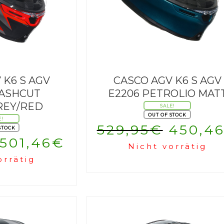
 K6 S AGV
CASCO AGV K6 S AGV
LASHCUT
E2206 PETROLIO MAT
REY/RED
SALE!
OUT OF STOCK
E!
Urspr
529,95
€
450,4
STOCK
Ursprünglicher
Aktueller
501,46
€
Nicht vorrätig
Preis
orrätig
Preis
Preis
war:
war:
ist:
529,9
589,95€
501,46€.