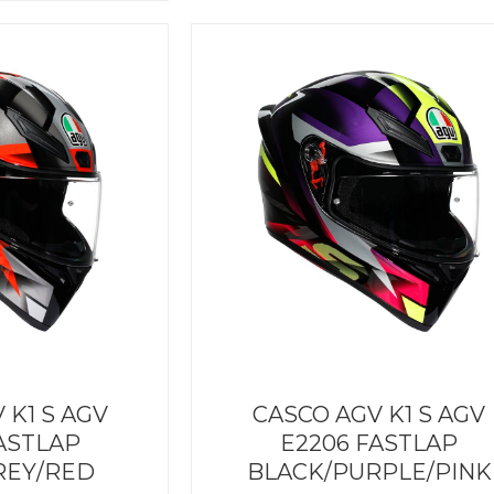
264,95€
238,46€.
 K1 S AGV
CASCO AGV K1 S AGV
ASTLAP
E2206 FASTLAP
REY/RED
BLACK/PURPLE/PINK