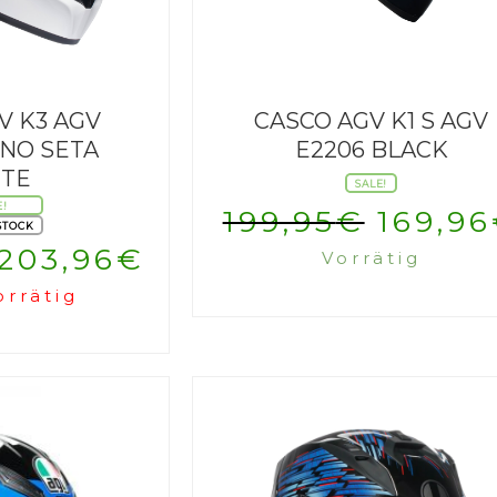
V K3 AGV
CASCO AGV K1 S AGV
NO SETA
E2206 BLACK
TE
SALE!
E!
Urspr
199,95
€
169,96
STOCK
Ursprünglicher
Aktueller
203,96
€
Vorrätig
Preis
orrätig
Preis
Preis
war:
war:
ist:
199,9
239,95€
203,96€.