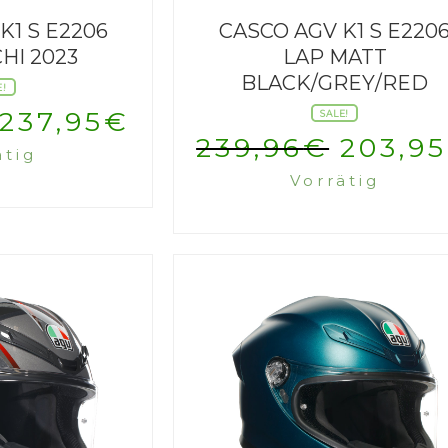
K1 S E2206
CASCO AGV K1 S E220
HI 2023
LAP MATT
BLACK/GREY/RED
E!
Ursprünglicher
Aktueller
237,95
€
SALE!
Urspr
239,96
€
203,95
ätig
Preis
Preis
Vorrätig
Preis
war:
ist:
war:
279,95€
237,95€.
239,9