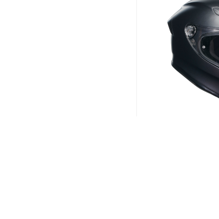
CASCO AGV
E2206 MA
SAL
529,95
€
Vorr