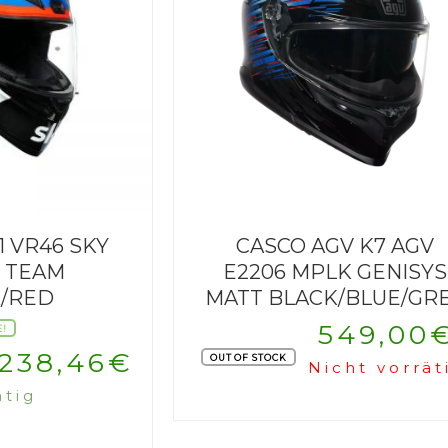
1 VR46 SKY
CASCO AGV K7 AGV
 TEAM
E2206 MPLK GENISYS
/RED
MATT BLACK/BLUE/GR
549,00
E!
Ursprünglicher
Aktueller
238,46
€
OUT OF STOCK
Nicht vorrät
ätig
Preis
Preis
war:
ist: