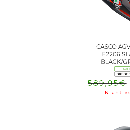
CASCO AGV
E2206 S
BLACK/G
SAL
OUT OF 
589,95
€
Nicht v