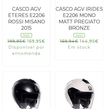
CASCO AGV
CASCO AGV IRIDES
ETERES E2206
E2206 MONO
ROSSI MISANO
MATT PREGIATO
2015
BRONZE
SALE!
SALE!
O
O
O
O
199,95
€
169,95
€
169,94
€
144,95
€
preço
preço
preço
pre
Disponível por
Em stock
original
atual
original
atua
encomenda
era:
é:
era:
é:
199,95€.
169,95€.
169,94€.
144,