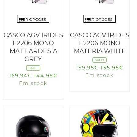
VER OPÇÕES
VER OPÇÕES
CASCO AGV IRIDES
CASCO AGV IRIDES
E2206 MONO
E2206 MONO
MATT ARDESIA
MATERIA WHITE
GREY
SALE!
O
O
159,95
€
135,95
€
SALE!
preço
pre
O
O
Em stock
169,94
€
144,95
€
original
atua
preço
preço
Em stock
era:
é:
original
atual
159,95€.
135,
era:
é:
169,94€.
144,95€.