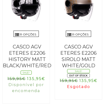
VER OPÇÕES
VER OPÇÕES
CASCO AGV
CASCO AGV
ETERES E2206
ETERES E2206
HISTORY MATT
SIROLO MATT
BLACK/WHITE/RED
WHITE/GOLD
SALE!
SALE!
OUT OF STOCK
O
O
159,95
€
135,95
€
O
O
159,95
€
135,95
€
preço
preço
Disponível por
preço
pre
Esgotado
original
atual
encomenda
original
atua
era:
é:
era:
é:
159,95€.
135,95€.
159,95€.
135,