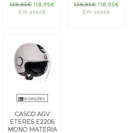
O
O
O
O
139,95
€
118,95
€
139,95
€
118,95
€
preço
preço
preço
preç
Em stock
Em stock
original
atual
original
atua
era:
é:
era:
é:
139,95€.
118,95€.
139,95€.
118,
VER OPÇÕES
CASCO AGV
ETERES E2206
MONO MATERIA