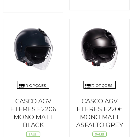
original
atua
original
atual
era:
é:
era:
é:
159,95€.
135,
159,95€.
135,95€.
VER OPÇÕES
VER OPÇÕES
CASCO AGV
CASCO AGV
ETERES E2206
ETERES E2206
MONO MATT
MONO MATT
BLACK
ASFALTO GREY
SALE!
SALE!