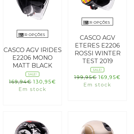
VER OPÇÕES
VER OPÇÕES
CASCO AGV
ETERES E2206
CASCO AGV IRIDES
ROSSI WINTER
E2206 MONO
TEST 2019
MATT BLACK
SALE!
SALE!
O
O
199,95
€
169,95
€
O
O
169,94
€
130,95
€
preço
pre
Em stock
preço
preço
Em stock
original
atua
original
atual
era:
é:
era:
é:
199,95€.
169,
169,94€.
130,95€.