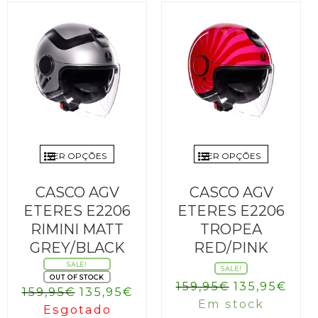
VER OPÇÕES
VER OPÇÕES
CASCO AGV
CASCO AGV
ETERES E2206
ETERES E2206
RIMINI MATT
TROPEA
GREY/BLACK
RED/PINK
SALE!
SALE!
OUT OF STOCK
O
O
159,95
€
135,95
€
O
O
159,95
€
135,95
€
preço
pre
Em stock
preço
preço
Esgotado