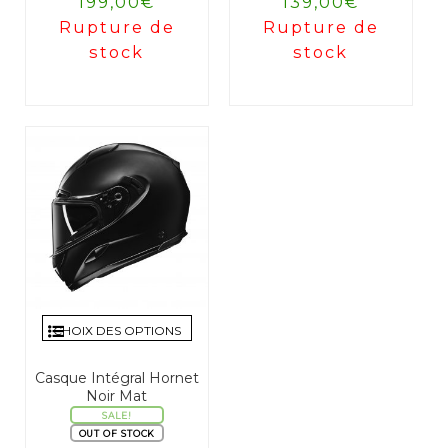
Le
Le
Le
Le
199,00
€
139,00
€
prix
prix
prix
prix
Rupture de
Rupture de
initial
actuel
initial
actuel
stock
stock
était :
est :
était :
est :
289,00€.
199,00€.
289,00€.
139,00€.
CHOIX DES OPTIONS
Casque Intégral Hornet
Noir Mat
SALE!
OUT OF STOCK