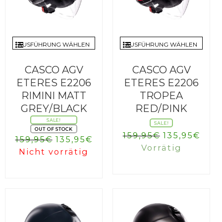
AUSFÜHRUNG WÄHLEN
AUSFÜHRUNG WÄHLEN
CASCO AGV
CASCO AGV
ETERES E2206
ETERES E2206
RIMINI MATT
TROPEA
GREY/BLACK
RED/PINK
SALE!
SALE!
OUT OF STOCK
Ursprüngli
Aktu
159,95
€
135,95
€
Ursprünglicher
Aktueller
159,95
€
135,95
€
Preis
Prei
Vorrätig
Preis
Preis
Nicht vorrätig
war:
ist:
war:
ist:
159,95€
135,
159,95€
135,95€.