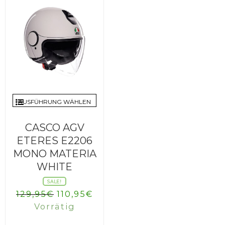
AUSFÜHRUNG WÄHLEN
CASCO AGV
ETERES E2206
MONO MATERIA
WHITE
SALE!
Ursprünglicher
Aktueller
129,95
€
110,95
€
Preis
Preis
Vorrätig
war:
ist: