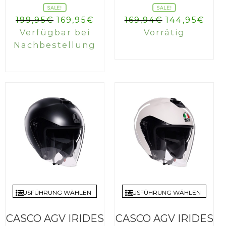
SALE!
SALE!
Ursprünglicher
Aktueller
Ursprüngli
Aktu
199,95
€
169,95
€
169,94
€
144,95
€
Preis
Preis
Preis
Prei
Verfügbar bei
Vorrätig
war:
ist:
war:
ist:
Nachbestellung
199,95€
169,95€.
169,94€
144,
AUSFÜHRUNG WÄHLEN
AUSFÜHRUNG WÄHLEN
CASCO AGV IRIDES
CASCO AGV IRIDES