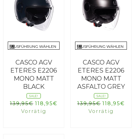
AUSFÜHRUNG WÄHLEN
AUSFÜHRUNG WÄHLEN
CASCO AGV
CASCO AGV
ETERES E2206
ETERES E2206
MONO MATT
MONO MATT
BLACK
ASFALTO GREY
SALE!
SALE!
Ursprünglicher
Aktueller
Ursprüngli
Aktu
139,95
€
118,95
€
139,95
€
118,95
€
Preis
Preis
Preis
Prei
Vorrätig
Vorrätig
war:
ist:
war:
ist:
139,95€
118,95€.
139,95€
118,