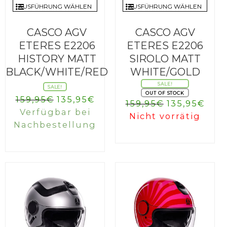
AUSFÜHRUNG WÄHLEN
AUSFÜHRUNG WÄHLEN
CASCO AGV
CASCO AGV
ETERES E2206
ETERES E2206
HISTORY MATT
SIROLO MATT
BLACK/WHITE/RED
WHITE/GOLD
SALE!
SALE!
OUT OF STOCK
Ursprünglicher
Aktueller
159,95
€
135,95
€
Ursprüngli
Aktu
159,95
€
135,95
€
Preis
Preis
Verfügbar bei
Preis
Prei
Nicht vorrätig
war:
ist:
Nachbestellung
war:
ist:
159,95€
135,95€.
159,95€
135,