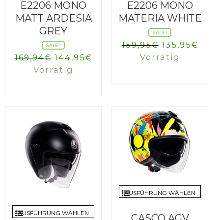
E2206 MONO
E2206 MONO
MATT ARDESIA
MATERIA WHITE
GREY
SALE!
Ursprüngli
Aktu
159,95
€
135,95
€
SALE!
Preis
Prei
Ursprünglicher
Aktueller
Vorrätig
169,94
€
144,95
€
war:
ist:
Preis
Preis
Vorrätig
159,95€
135,
war:
ist:
169,94€
144,95€.
AUSFÜHRUNG WÄHLEN
AUSFÜHRUNG WÄHLEN
CASCO AGV