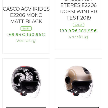
ETERES E2206
CASCO AGV IRIDES
ROSSI WINTER
E2206 MONO
TEST 2019
MATT BLACK
SALE!
SALE!
Ursprüngli
Aktu
199,95
€
169,95
€
Ursprünglicher
Aktueller
169,94
€
130,95
€
Preis
Prei
Vorrätig
Preis
Preis
Vorrätig
war:
ist:
war:
ist:
199,95€
169,
169,94€
130,95€.