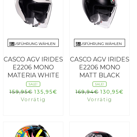
AUSFÜHRUNG WÄHLEN
AUSFÜHRUNG WÄHLEN
CASCO AGV IRIDES
CASCO AGV IRIDES
E2206 MONO
E2206 MONO
MATERIA WHITE
MATT BLACK
SALE!
SALE!
Ursprünglicher
Aktueller
Ursprüngli
Aktu
159,95
€
135,95
€
169,94
€
130,95
€
Preis
Preis
Preis
Prei
Vorrätig
Vorrätig
war:
ist:
war:
ist:
159,95€
135,95€.
169,94€
130,