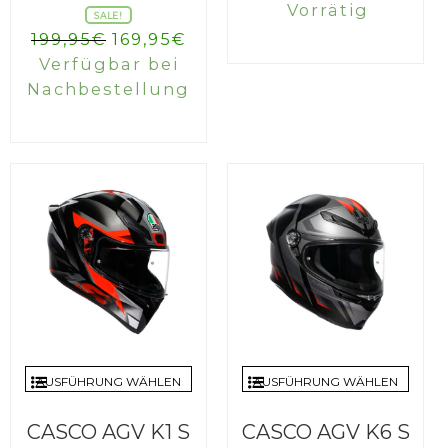
Vorrätig
SALE!
Ursprünglicher
Aktueller
199,95
€
169,95
€
Preis
Preis
Verfügbar bei
war:
ist:
Nachbestellung
199,95€
169,95€.
AUSFÜHRUNG WÄHLEN
AUSFÜHRUNG WÄHLEN
CASCO AGV K1 S
CASCO AGV K6 S