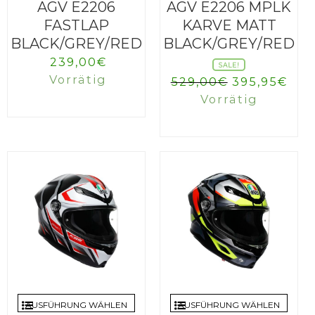
AGV E2206
AGV E2206 MPLK
FASTLAP
KARVE MATT
BLACK/GREY/RED
BLACK/GREY/RED
239,00
€
SALE!
Vorrätig
Ursprüngli
Akt
529,00
€
395,95
€
Preis
Pre
Vorrätig
war:
ist:
529,00€
395
AUSFÜHRUNG WÄHLEN
AUSFÜHRUNG WÄHLEN