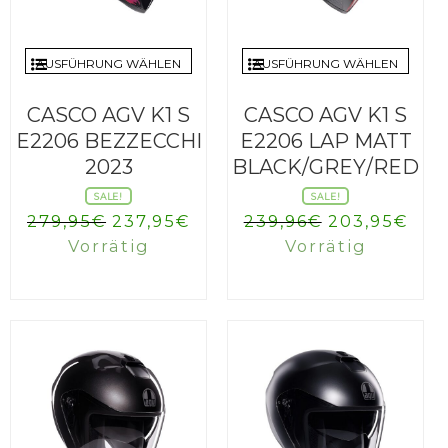
AUSFÜHRUNG WÄHLEN
AUSFÜHRUNG WÄHLEN
CASCO AGV K1 S
CASCO AGV K1 S
E2206 BEZZECCHI
E2206 LAP MATT
2023
BLACK/GREY/RED
SALE!
SALE!
Ursprünglicher
Aktueller
Ursprüngli
Akt
279,95
€
237,95
€
239,96
€
203,95
€
Preis
Preis
Preis
Pre
Vorrätig
Vorrätig
war:
ist:
war:
ist:
279,95€
237,95€.
239,96€
203