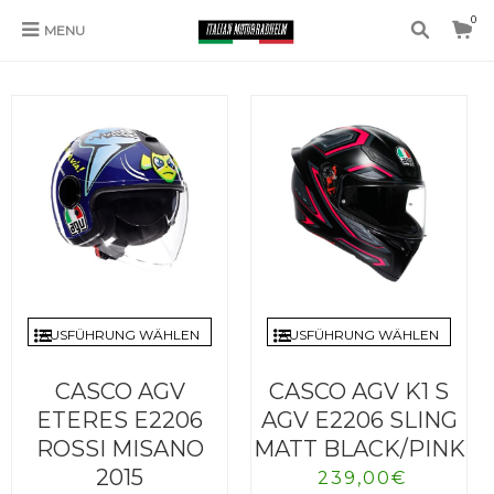
0
MENU
SIN CATEGORIZAR
AUSFÜHRUNG WÄHLEN
AUSFÜHRUNG WÄHLEN
CASCO AGV K1 S
CASCO AGV
AGV E2206 SLING
ETERES E2206
MATT BLACK/PINK
ROSSI MISANO
2015
239,00
€