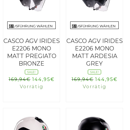
AUSFÜHRUNG WÄHLEN
AUSFÜHRUNG WÄHLEN
CASCO AGV IRIDES
CASCO AGV IRIDES
E2206 MONO
E2206 MONO
MATT PREGIATO
MATT ARDESIA
BRONZE
GREY
SALE!
SALE!
Ursprünglicher
Aktueller
Ursprüngli
Aktu
169,94
€
144,95
€
169,94
€
144,95
€
Preis
Preis
Preis
Prei
Vorrätig
Vorrätig
war:
ist:
war:
ist:
169,94€
144,95€.
169,94€
144,