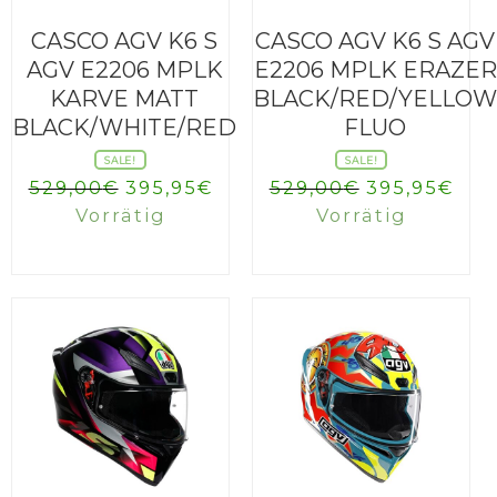
CASCO AGV K6 S
CASCO AGV K6 S AGV
AGV E2206 MPLK
E2206 MPLK ERAZER
KARVE MATT
BLACK/RED/YELLO
BLACK/WHITE/RED
FLUO
SALE!
SALE!
Ursprünglicher
Aktueller
Ursprüngli
Akt
529,00
€
395,95
€
529,00
€
395,95
€
Preis
Preis
Preis
Pre
Vorrätig
Vorrätig
war:
ist:
war:
ist:
529,00€
395,95€.
529,00€
395