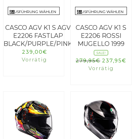
AUSFÜHRUNG WÄHLEN
AUSFÜHRUNG WÄHLEN
CASCO AGV K1 S AGV
CASCO AGV K1 S
E2206 FASTLAP
E2206 ROSSI
BLACK/PURPLE/PINK
MUGELLO 1999
239,00
€
SALE!
Vorrätig
Ursprüngli
Akt
279,95
€
237,95
€
Preis
Prei
Vorrätig
war:
ist:
279,95€
237,