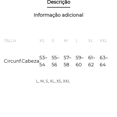
Descrição
Informação adicional
TALLA
XS
S
M
L
XL
XXL
53
–
55
–
57
–
59
–
61
–
63
–
Circunf.Cabeza
54
56
58
60
62
64
L
,
M
,
S
,
XL
,
XS
,
XXL
TALLA