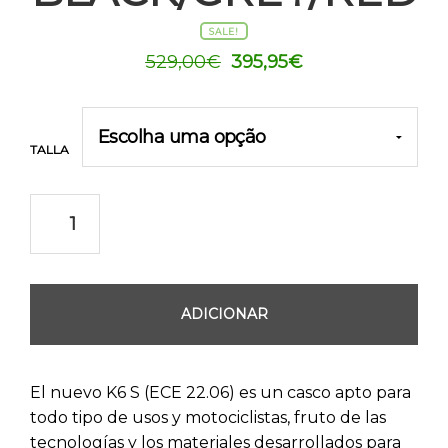
SALE!
O
O
529,00
€
395,95
€
preço
preço
original
atual
era:
é:
TALLA
529,00€.
395,95€.
ADICIONAR
El nuevo K6 S (ECE 22.06) es un casco apto para
todo tipo de usos y motociclistas, fruto de las
tecnologías y los materiales desarrollados para