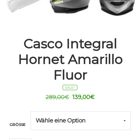
Casco Integral
Hornet Amarillo
Fluor
SALE!
Ursprünglicher
Aktueller
289,00
€
139,00
€
Preis
Preis
war:
ist:
289,00€
139,00€.
GRÖSSE