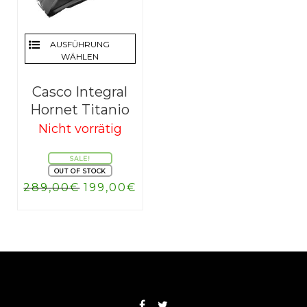
AUSFÜHRUNG
WÄHLEN
Casco Integral
Hornet Titanio
Nicht vorrätig
SALE!
OUT OF STOCK
Ursprünglicher
Aktueller
289,00
€
199,00
€
Preis
Preis
war:
ist:
289,00€
199,00€.