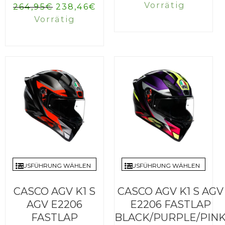
Vorrätig
Ursprünglicher
Aktueller
264,95
€
238,46
€
Preis
Preis
Vorrätig
war:
ist:
264,95€
238,46€.
AUSFÜHRUNG WÄHLEN
AUSFÜHRUNG WÄHLEN
CASCO AGV K1 S
CASCO AGV K1 S AGV
AGV E2206
E2206 FASTLAP
FASTLAP
BLACK/PURPLE/PIN