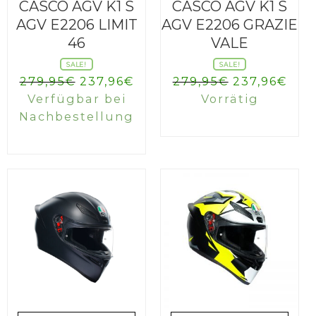
CASCO AGV K1 S
CASCO AGV K1 S
AGV E2206 LIMIT
AGV E2206 GRAZIE
46
VALE
SALE!
SALE!
Ursprünglicher
Aktueller
Ursprüngli
Akt
279,95
€
237,96
€
279,95
€
237,96
€
Preis
Preis
Preis
Prei
Verfügbar bei
Vorrätig
war:
ist:
war:
ist:
Nachbestellung
279,95€
237,96€.
279,95€
237,