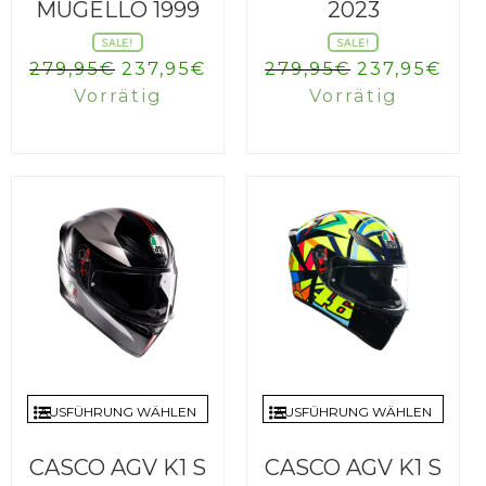
MUGELLO 1999
2023
SALE!
SALE!
Ursprünglicher
Aktueller
Ursprüngli
Akt
279,95
€
237,95
€
279,95
€
237,95
€
Preis
Preis
Preis
Prei
Vorrätig
Vorrätig
war:
ist:
war:
ist:
279,95€
237,95€.
279,95€
237,
AUSFÜHRUNG WÄHLEN
AUSFÜHRUNG WÄHLEN
CASCO AGV K1 S
CASCO AGV K1 S