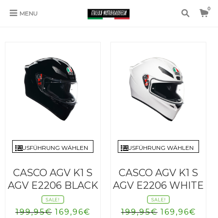
0
MENU
AGV K1
AUSFÜHRUNG WÄHLEN
AUSFÜHRUNG WÄHLEN
CASCO AGV K1 S
CASCO AGV K1 S
AGV E2206 BLACK
AGV E2206 WHITE
SALE!
SALE!
Ursprünglicher
Aktueller
Ursprüngli
Aktu
199,95
€
169,96
€
199,95
€
169,96
€