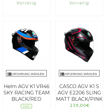
Preis
Preis
Preis
Prei
Vorrätig
Vorrätig
war:
ist:
war:
ist:
199,95€
169,96€.
199,95€
169,
AUSFÜHRUNG WÄHLEN
AUSFÜHRUNG WÄHLEN
Helm AGV K1 VR46
CASCO AGV K1 S
SKY RACING TEAM
AGV E2206 SLING
BLACK/RED
MATT BLACK/PINK
239,00
€
SALE!