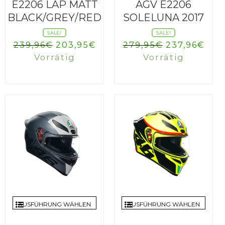
E2206 LAP MATT
AGV E2206
BLACK/GREY/RED
SOLELUNA 2017
SALE!
SALE!
Ursprünglicher
Aktueller
Ursprüngli
Akt
239,96
€
203,95
€
279,95
€
237,96
€
Preis
Preis
Preis
Prei
Vorrätig
Vorrätig
war:
ist:
war:
ist:
239,96€
203,95€.
279,95€
237,
AUSFÜHRUNG WÄHLEN
AUSFÜHRUNG WÄHLEN