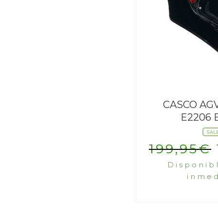
CASCO AGV
E2206 
SAL
199,95
€
Disponib
inmed