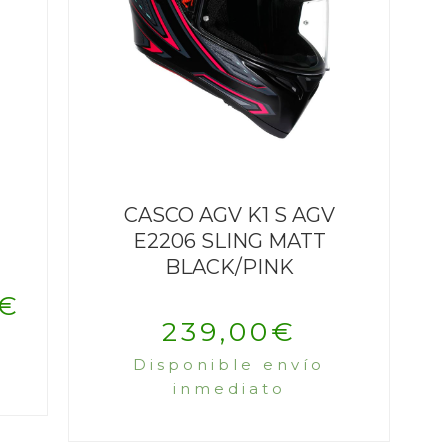
CASCO AGV K1 S AGV
E2206 SLING MATT
BLACK/PINK
El
€
239,00
€
precio
Disponible envío
al
actual
inmediato
es: