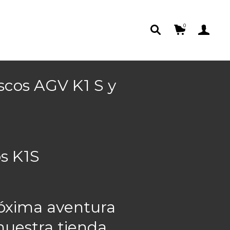
0
scos AGV K1 S y
s K1S
róxima aventura
nuestra tienda