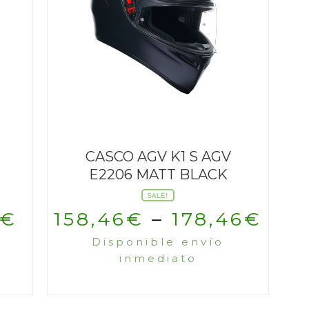
CASCO AGV K1 S AGV
E2206 MATT BLACK
SALE!
El
€
158,46
€
–
178,46
€
Disponible envío
precio
inmediato
al
actual
es: