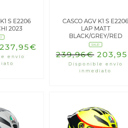
K1 S E2206
CASCO AGV K1 S E220
HI 2023
LAP MATT
BLACK/GREY/RED
E!
El
El
237,95
€
SALE!
El
239,96
€
203,95
le envío
precio
precio
iato
Disponible envío
precio
original
actual
inmediato
origin
era:
es:
era:
279,95€.
237,95€.
239,96