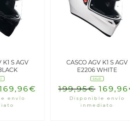
 K1 S AGV
CASCO AGV K1 S AGV
BLACK
E2206 WHITE
E!
SALE!
El
El
El
169,96
€
199,95
€
169,96
le envío
Disponible envío
precio
precio
precio
iato
inmediato
original
actual
origin
era:
es:
era: