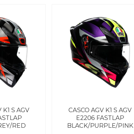
199,95€.
169,96€.
199,95
 K1 S AGV
CASCO AGV K1 S AGV
ASTLAP
E2206 FASTLAP
REY/RED
BLACK/PURPLE/PINK