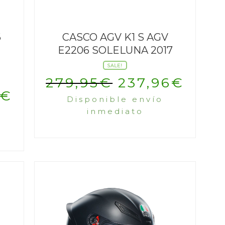
6
CASCO AGV K1 S AGV
E2206 SOLELUNA 2017
SALE!
El
El
279,95
€
237,96
€
El
€
Disponible envío
precio
prec
inmediato
precio
original
actu
al
actual
era:
es:
es:
279,95€.
237,
€.
203,95€.