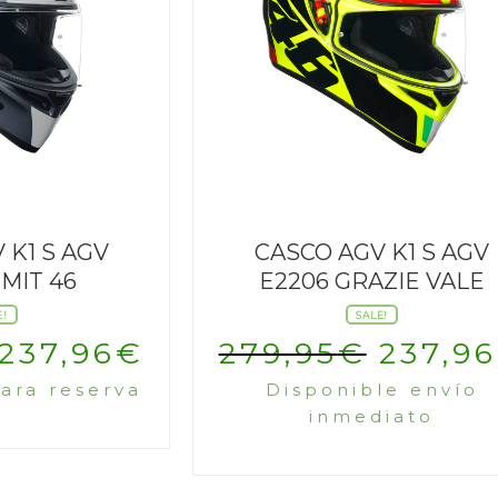
 K1 S AGV
CASCO AGV K1 S AGV
IMIT 46
E2206 GRAZIE VALE
E!
SALE!
El
El
El
237,96
€
279,95
€
237,96
ara reserva
Disponible envío
precio
precio
precio
inmediato
original
actual
origin
era:
es:
era: