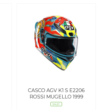
€.
169,96€.
CASCO AGV K1 S E2206
ROSSI MUGELLO 1999
SALE!