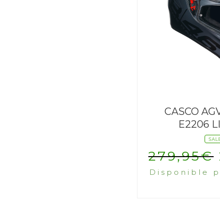
CASCO AGV
E2206 L
SAL
279,95
€
Disponible p