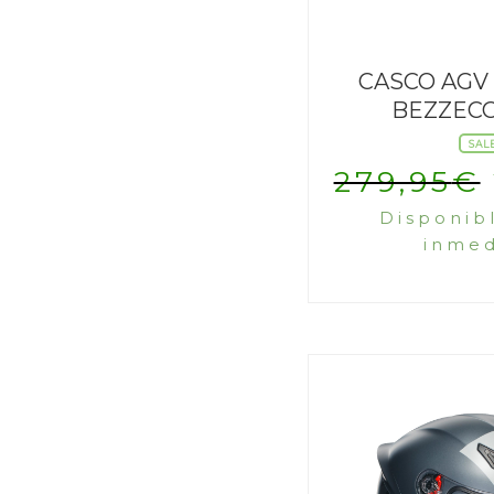
CASCO AGV 
BEZZECC
SAL
279,95
€
Disponib
inmed