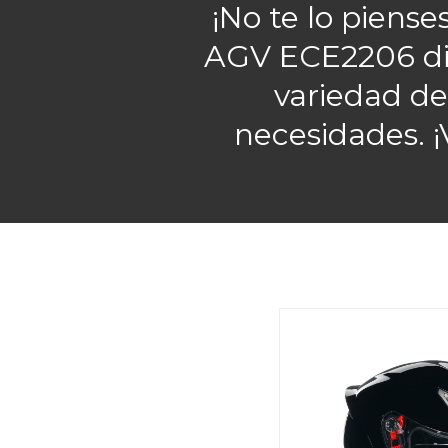
¡No te lo piens
AGV ECE2206 di
variedad de
necesidades. ¡
AGV K1 Y K1S