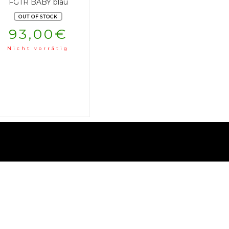
FGTR BABY blau
OUT OF STOCK
93,00
€
Nicht vorrätig