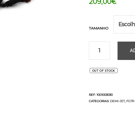
209,00
€
TAMANHO
A
OUT OF STOCK
REF:
1001003030
CATEGORIAS:
DEMI-JET
,
FGTR