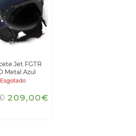
cete Jet FGTR
 Metal Azul
Esgotado
209,00
€
K