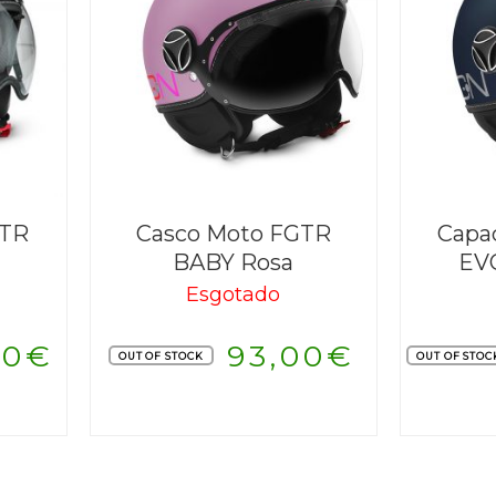
GTR
Casco Moto FGTR
Capa
BABY Rosa
EVO
Esgotado
00
€
93,00
€
OUT OF STOCK
OUT OF STOC