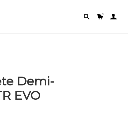
0
te Demi-
TR EVO