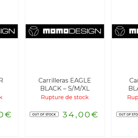
TR
Carrilleras EAGLE
Ca
BLACK – S/M/XL
BL
k
Rupture de stock
Rup
0
€
34,00
€
OUT OF STOCK
OUT OF ST