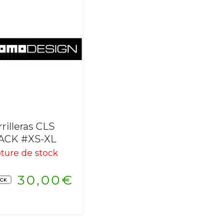
rrilleras CLS
ACK #XS-XL
ture de stock
30,00
€
OCK