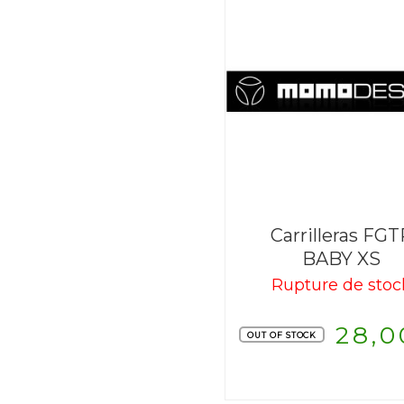
Carrilleras FG
BABY XS
Rupture de stoc
28,0
OUT OF STOCK