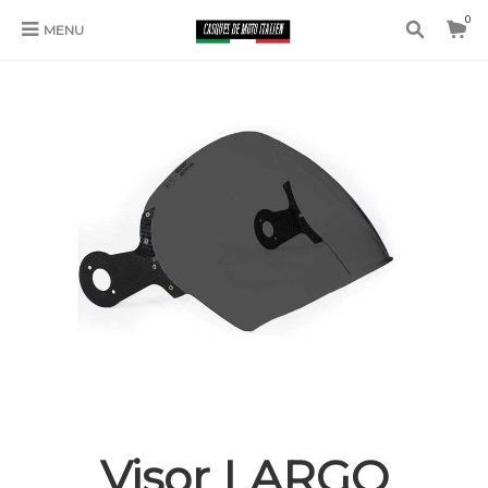
0
MENU
Visor LARGO