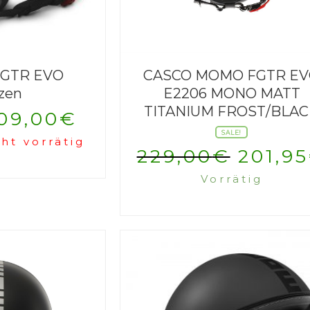
FGTR EVO
CASCO MOMO FGTR E
zen
E2206 MONO MATT
TITANIUM FROST/BLA
09,00
€
SALE!
ht vorrätig
Urspr
229,00
€
201,95
Vorrätig
Preis
war:
229,0