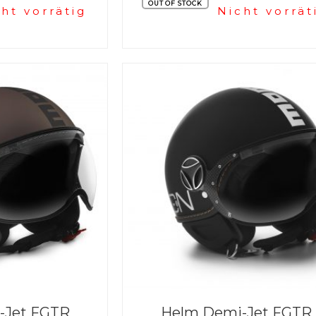
OUT OF STOCK
ht vorrätig
Nicht vorrät
-Jet FGTR
Helm Demi-Jet FGTR