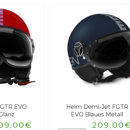
229,00€
201,95€.
FGTR EVO
Helm Demi-Jet FGTR
Glanz
EVO Blaues Metall
09,00
€
209,00