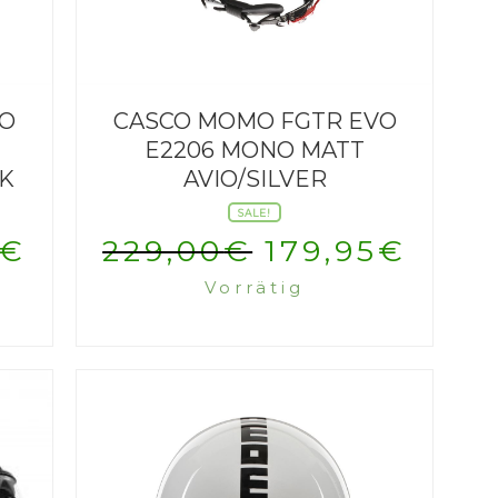
VO
CASCO MOMO FGTR EVO
E2206 MONO MATT
CK
AVIO/SILVER
SALE!
ünglicher
Aktueller
Ursprünglic
Aktu
€
229,00
€
179,95
€
Vorrätig
Preis
Preis
Prei
ist:
war:
ist:
0€
201,95€.
229,00€
179,