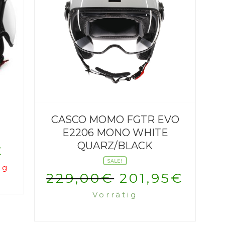
CASCO MOMO FGTR EVO
E2206 MONO WHITE
QUARZ/BLACK
€
SALE!
ig
Ursprünglic
Aktu
229,00
€
201,95
€
Vorrätig
Preis
Prei
war:
ist: