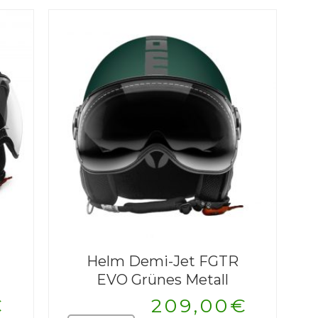
229,00€
201,
Helm Demi-Jet FGTR
EVO Grünes Metall
€
209,00
€