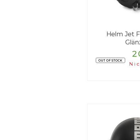
Helm Jet 
Glän
2
OUT OF STOCK
Nic