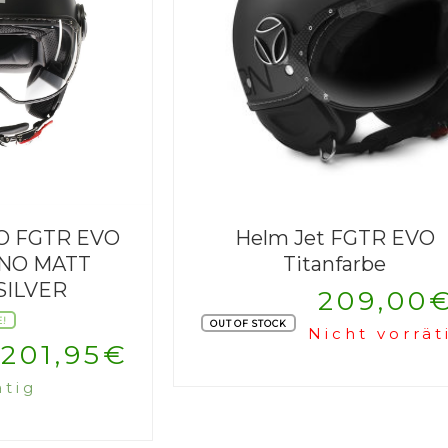
 FGTR EVO
Helm Jet FGTR EVO
NO MATT
Titanfarbe
SILVER
209,00
E!
OUT OF STOCK
Nicht vorrät
Ursprünglicher
Aktueller
201,95
€
ätig
Preis
Preis
war:
ist: