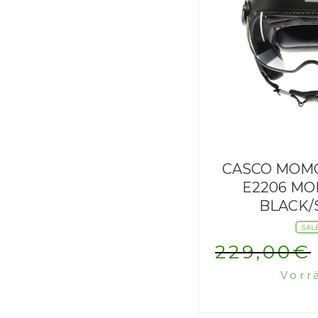
CASCO MOMO
E2206 MO
BLACK/
SAL
229,00
€
Vorr