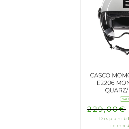
CASCO MOMO
E2206 MO
QUARZ/
SAL
229,00
€
Disponib
inmed