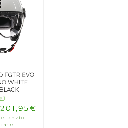
 FGTR EVO
NO WHITE
BLACK
E!
El
El
201,95
€
le envío
precio
precio
iato