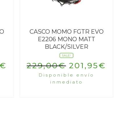
VO
CASCO MOMO FGTR EVO
E2206 MONO MATT
BLACK/SILVER
SALE!
El
El
El
€
229,00
€
201,95
€
Disponible envío
o
precio
precio
prec
inmediato
al
actual
original
actu
es:
era:
es:
0€.
179,95€.
229,00€.
201,