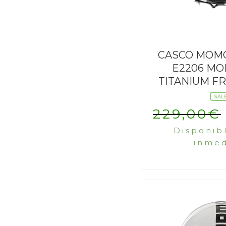
CASCO MOMO
E2206 MO
TITANIUM F
SAL
229,00
€
Disponib
inmed