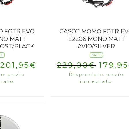
 FGTR EVO
CASCO MOMO FGTR E
NO MATT
E2206 MONO MATT
ROST/BLACK
AVIO/SILVER
E!
SALE!
El
El
El
201,95
€
229,00
€
179,95
le envío
Disponible envío
precio
precio
preci
iato
inmediato
original
actual
origin
era:
es:
era:
229,00€.
201,95€.
229,0