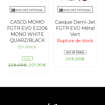
CHOIX DES OPTIONS
CHOIX DES OPTIONS
CASCO MOMO
Casque Demi-Jet
FGTR EVO E2206
FGTR EVO Métal
MONO WHITE
Vert
QUARZ/BLACK
Rupture de stock
En stock
OUT OF STOCK
209,00
€
SALE!
Le
Le
229,00
€
201,95
€
prix
prix
initial
actuel
était :
est :
229,00€.
201,95€.