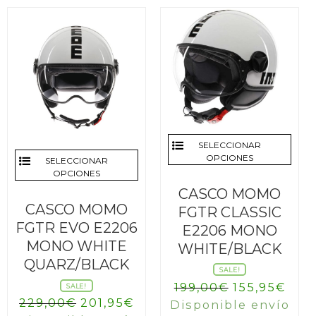
SELECCIONAR
OPCIONES
SELECCIONAR
OPCIONES
CASCO MOMO
CASCO MOMO
FGTR CLASSIC
FGTR EVO E2206
E2206 MONO
MONO WHITE
WHITE/BLACK
QUARZ/BLACK
SALE!
El
El
199,00
€
155,95
€
SALE!
El
El
229,00
€
201,95
€
precio
prec
Disponible envío