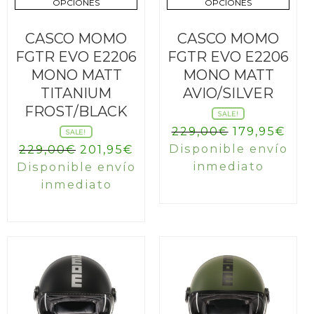
OPCIONES
OPCIONES
CASCO MOMO
CASCO MOMO
FGTR EVO E2206
FGTR EVO E2206
MONO MATT
MONO MATT
TITANIUM
AVIO/SILVER
FROST/BLACK
SALE!
El
El
229,00
€
179,95
€
SALE!
precio
prec
El
El
Disponible envío
229,00
€
201,95
€
original
act
precio
precio
inmediato
Disponible envío
era:
es:
original
actual
inmediato
229,00€.
179,
era:
es:
229,00€.
201,95€.