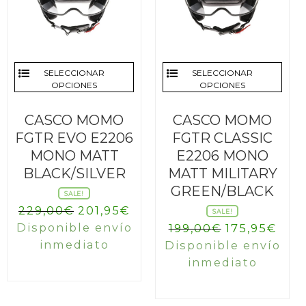
SELECCIONAR
SELECCIONAR
OPCIONES
OPCIONES
CASCO MOMO
CASCO MOMO
FGTR EVO E2206
FGTR CLASSIC
MONO MATT
E2206 MONO
BLACK/SILVER
MATT MILITARY
GREEN/BLACK
SALE!
El
El
229,00
€
201,95
€
SALE!
precio
precio
Disponible envío
El
El
199,00
€
175,95
€
original
actual
inmediato
precio
prec
Disponible envío
era:
es:
original
actu
inmediato
229,00€.
201,95€.
era:
es:
199,00€.
175,