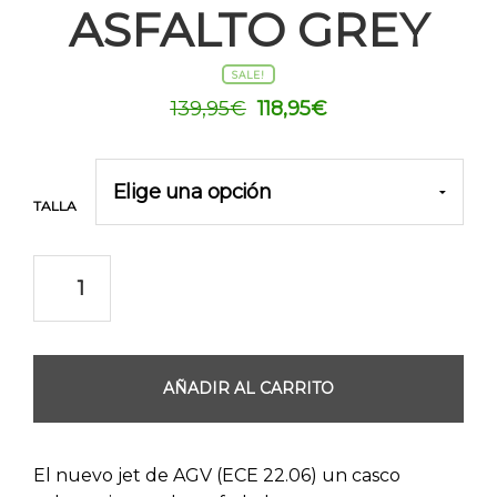
ASFALTO GREY
SALE!
El
El
139,95
€
118,95
€
precio
precio
original
actual
era:
es:
TALLA
139,95€.
118,95€.
AÑADIR AL CARRITO
El nuevo jet de AGV (ECE 22.06) un casco