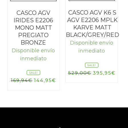
CASCO AGV K6 S
CASCO AGV
AGV E2206 MPLK
IRIDES E2206
KARVE MATT
MONO MATT
BLACK/GREY/RED
PREGIATO
BRONZE
Disponible envío
Disponible envío
inmediato
inmediato
SALE!
El
El
529,00
€
395,95
€
SALE!
precio
prec
El
El
169,94
€
144,95
€
original
actu
precio
precio
era:
es:
original
actual
529,00€.
395,
era:
es:
169,94€.
144,95€.