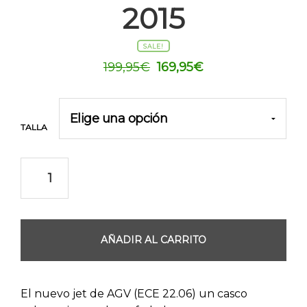
2015
SALE!
El
El
199,95
€
169,95
€
precio
precio
original
actual
era:
es:
TALLA
199,95€.
169,95€.
AÑADIR AL CARRITO
El nuevo jet de AGV (ECE 22.06) un casco