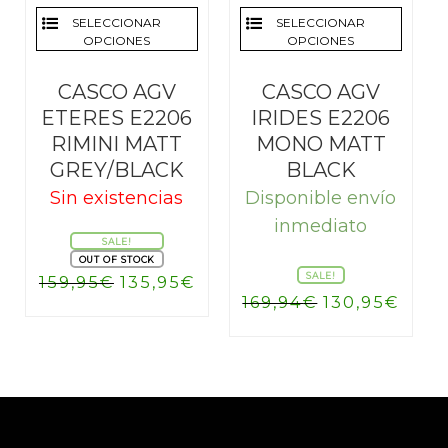
SELECCIONAR
SELECCIONAR
OPCIONES
OPCIONES
CASCO AGV
CASCO AGV
ETERES E2206
IRIDES E2206
RIMINI MATT
MONO MATT
GREY/BLACK
BLACK
Sin existencias
Disponible envío
inmediato
SALE!
OUT OF STOCK
SALE!
El
El
159,95
€
135,95
€
El
El
169,94
€
130,95
€
precio
precio
precio
prec
original
actual
original
actu
era:
es:
era:
es:
159,95€.
135,95€.
169,94€.
130,