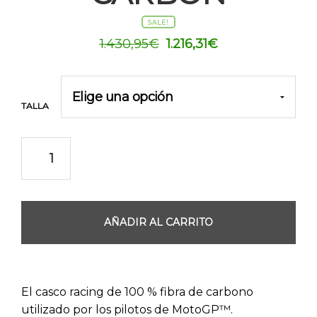
SALE!
El
El
1.430,95
€
1.216,31
€
precio
precio
original
actual
era:
es:
TALLA
1.430,95€.
1.216,31€.
AÑADIR AL CARRITO
El casco racing de 100 % fibra de carbono
utilizado por los pilotos de MotoGP™.