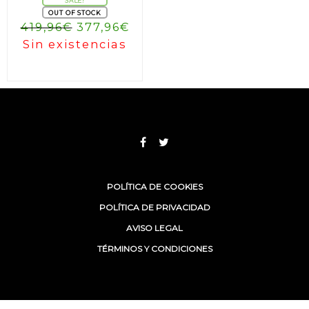
SALE!
OUT OF STOCK
El
El
419,96
€
377,96
€
precio
precio
Sin existencias
original
actual
era:
es:
419,96€.
377,96€.
POLÍTICA DE COOKIES
POLÍTICA DE PRIVACIDAD
AVISO LEGAL
TÉRMINOS Y CONDICIONES