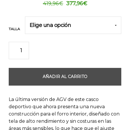
El
El
419,96
€
377,96
€
precio
precio
original
actual
era:
es:
TALLA
419,96€.
377,96€.
AÑADIR AL CARRITO
La última versión de AGV de este casco
deportivo que ahora presenta una nueva
construcción para el forro interior, diseñado con
tela de alto rendimiento y sin costuras en las
áreas más sensibles, lo que hace que el ajuste