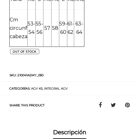
Cm
53-
55-
59-
61-
63-
circunf
57
58
54
56
60
62
64
cabeza
OUT OF STOCK
SKU:
210041A2MY_050
CATEGORÍAS:
AGV K5
,
INTEGRAL AGV
SHARE THIS PRODUCT
Descripción