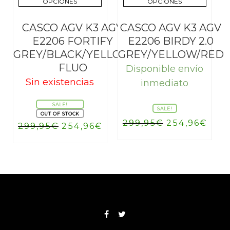
OPCIONES
OPCIONES
CASCO AGV K3 AGV
CASCO AGV K3 AGV
E2206 FORTIFY
E2206 BIRDY 2.0
GREY/BLACK/YELLOW
GREY/YELLOW/RED
FLUO
Disponible envío
Sin existencias
inmediato
SALE!
SALE!
OUT OF STOCK
El
El
299,95
€
254,96
€
El
El
299,95
€
254,96
€
precio
prec
precio
precio
original
actu
original
actual
era:
es:
era:
es:
299,95€.
254,
299,95€.
254,96€.