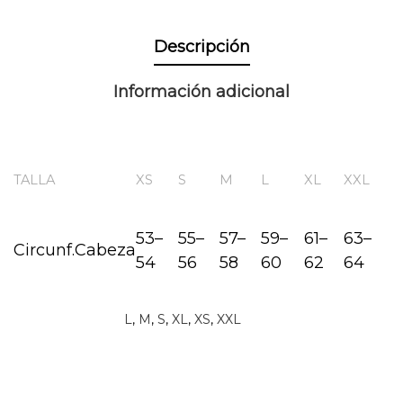
Descripción
Información adicional
TALLA
XS
S
M
L
XL
XXL
53
–
55
–
57
–
59
–
61
–
63
–
Circunf.Cabeza
54
56
58
60
62
64
L
,
M
,
S
,
XL
,
XS
,
XXL
TALLA