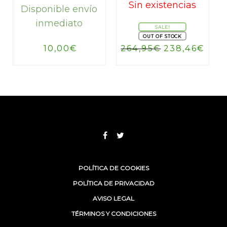
Sin existencias
Disponible envío
inmediato
SALE!
OUT OF STOCK
El
El
264,95
€
238,46
€
10,00
€
precio
prec
original
actu
era:
es:
264,95€.
238,
POLÍTICA DE COOKIES
POLÍTICA DE PRIVACIDAD
AVISO LEGAL
TÉRMINOS Y CONDICIONES