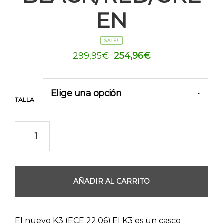
EN
SALE!
El
El
299,95
€
254,96
€
precio
precio
original
actual
era:
es:
TALLA
299,95€.
254,96€.
AÑADIR AL CARRITO
El nuevo K3 (ECE 22.06) El K3 es un casco