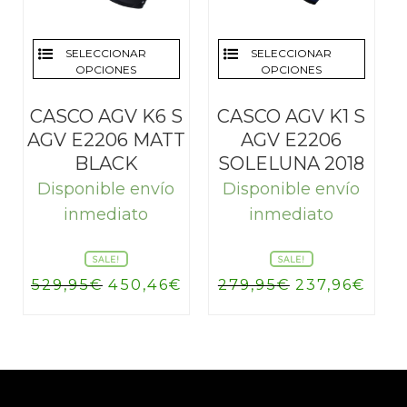
SELECCIONAR
SELECCIONAR
OPCIONES
OPCIONES
CASCO AGV K6 S
CASCO AGV K1 S
AGV E2206 MATT
AGV E2206
BLACK
SOLELUNA 2018
Disponible envío
Disponible envío
inmediato
inmediato
SALE!
SALE!
El
El
El
El
529,95
€
450,46
€
279,95
€
237,96
€
precio
precio
precio
prec
original
actual
original
actu
era:
es:
era:
es:
529,95€.
450,46€.
279,95€.
237,