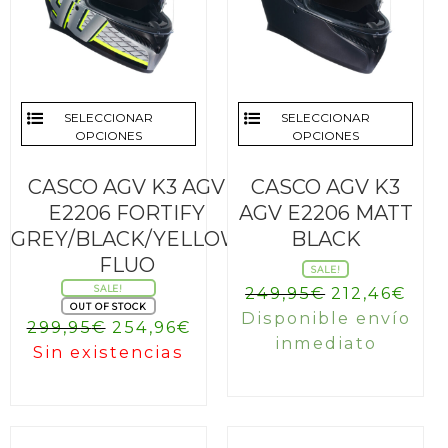
SELECCIONAR
SELECCIONAR
OPCIONES
OPCIONES
CASCO AGV K3 AGV
CASCO AGV K3
E2206 FORTIFY
AGV E2206 MATT
GREY/BLACK/YELLOW
BLACK
FLUO
SALE!
El
El
SALE!
249,95
€
212,46
€
OUT OF STOCK
precio
prec
Disponible envío
El
El
299,95
€
254,96
€
original
act
inmediato
precio
precio
Sin existencias
era:
es:
original
actual
249,95€.
212,
era:
es:
299,95€.
254,96€.