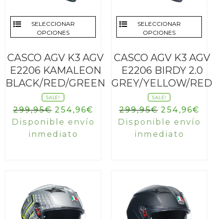
SELECCIONAR
SELECCIONAR
OPCIONES
OPCIONES
CASCO AGV K3 AGV
CASCO AGV K3 AGV
E2206 KAMALEON
E2206 BIRDY 2.0
BLACK/RED/GREEN
GREY/YELLOW/RED
SALE!
SALE!
El
El
El
El
299,95
€
254,96
€
299,95
€
254,96
€
precio
precio
precio
pre
Disponible envío
Disponible envío
original
actual
original
act
inmediato
inmediato
era:
es:
era:
es:
299,95€.
254,96€.
299,95€.
254