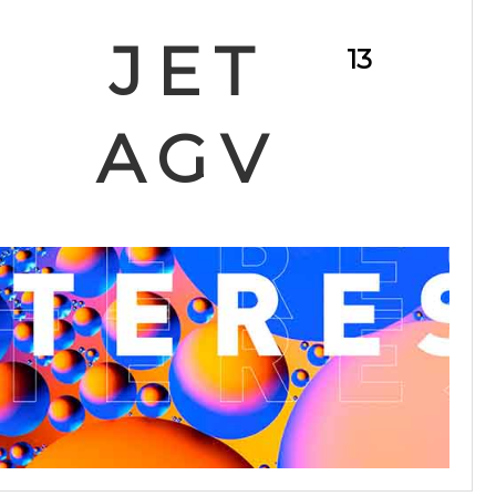
JET
13
AGV