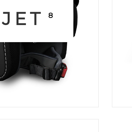
JET
8