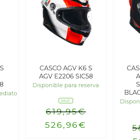
 S
CASCO AGV K6 S
CAS
AGV E2206 SIC58
A
8
Disponible para reserva
BLA
ediato
Dispon
SALE!
619,95
€
El
El
526,96
€
5
El
precio
precio