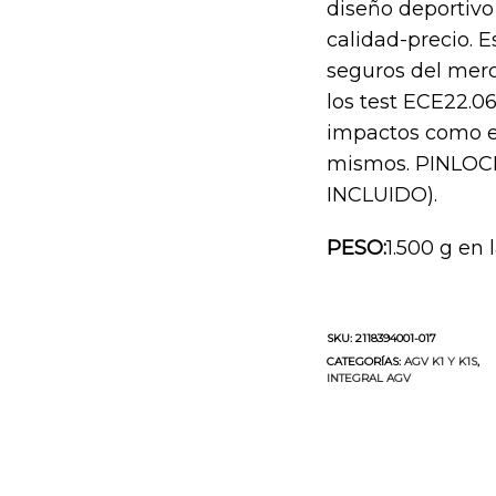
diseño deportivo
calidad-precio. 
seguros del mer
los test ECE22.0
impactos como en
mismos. PINLO
INCLUIDO).
PESO:
1.500 g en 
SKU:
2118394001-017
CATEGORÍAS:
AGV K1 Y K1S
,
INTEGRAL AGV