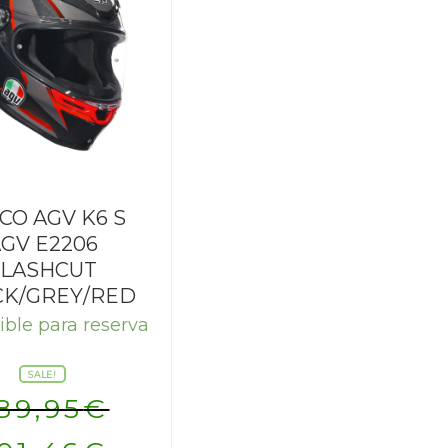
CO AGV K6 S
GV E2206
SLASHCUT
CK/GREY/RED
ible para reserva
SALE!
89,95
€