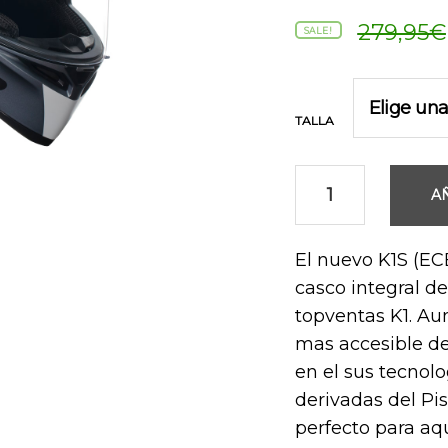
279,95
€
SALE!
TALLA
A
El nuevo K1S (ECE
casco integral d
topventas K1. Au
mas accesible de
en el sus tecnol
derivadas del Pis
perfecto para aq