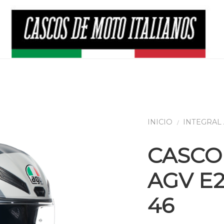
CASCO 
AGV E2
46