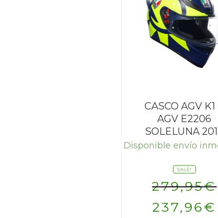
CASCO AGV K1
AGV E2206
SOLELUNA 201
Disponible envío inm
SALE!
279,95
€
El
237,96
€