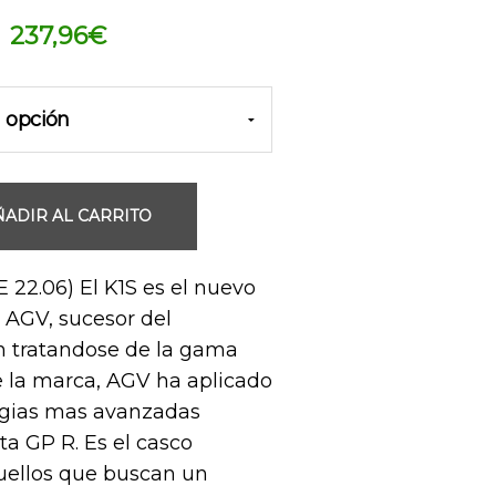
El
El
237,96
€
precio
precio
original
actual
era:
es:
279,95€.
237,96€.
ÑADIR AL CARRITO
 22.06) El K1S es el nuevo
e AGV, sucesor del
n tratandose de la gama
 la marca, AGV ha aplicado
ogias mas avanzadas
ta GP R. Es el casco
uellos que buscan un