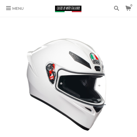
0
MENU