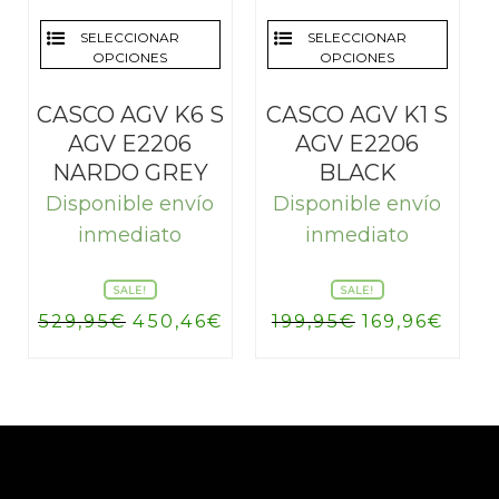
SELECCIONAR
SELECCIONAR
OPCIONES
OPCIONES
CASCO AGV K6 S
CASCO AGV K1 S
AGV E2206
AGV E2206
NARDO GREY
BLACK
Disponible envío
Disponible envío
inmediato
inmediato
SALE!
SALE!
El
El
El
El
529,95
€
450,46
€
199,95
€
169,96
€
precio
precio
precio
prec
original
actual
original
actu
era:
es:
era:
es:
529,95€.
450,46€.
199,95€.
169,9