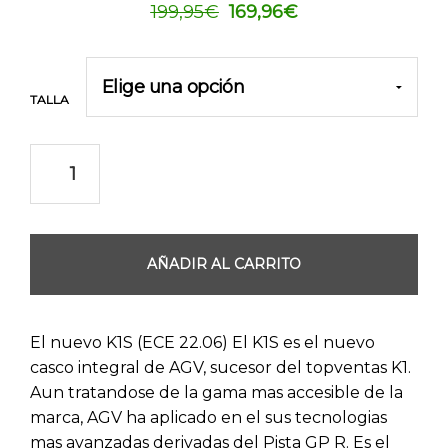
El
El
199,95
€
169,96
€
precio
precio
original
actual
era:
es:
TALLA
199,95€.
169,96€.
AÑADIR AL CARRITO
El nuevo K1S (ECE 22.06) El K1S es el nuevo
casco integral de AGV, sucesor del topventas K1.
Aun tratandose de la gama mas accesible de la
marca, AGV ha aplicado en el sus tecnologias
mas avanzadas derivadas del Pista GP R. Es el