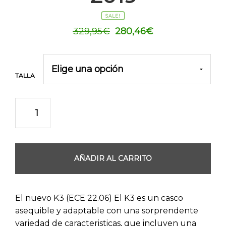
SALE!
El
El
329,95
€
280,46
€
precio
precio
original
actual
era:
es:
TALLA
329,95€.
280,46€.
AÑADIR AL CARRITO
El nuevo K3 (ECE 22.06) El K3 es un casco
asequible y adaptable con una sorprendente
variedad de caracteristicas, que incluyen una