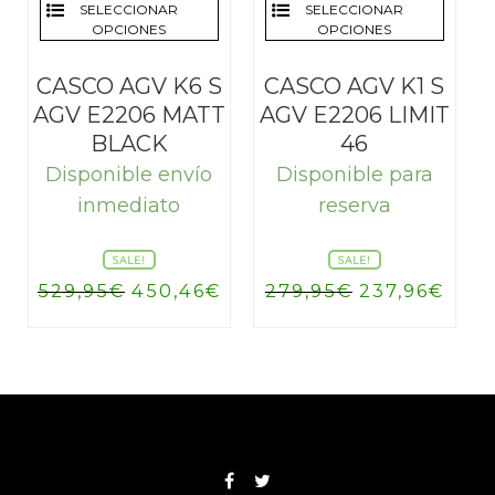
SELECCIONAR
SELECCIONAR
OPCIONES
OPCIONES
CASCO AGV K6 S
CASCO AGV K1 S
AGV E2206 MATT
AGV E2206 LIMIT
BLACK
46
Disponible envío
Disponible para
inmediato
reserva
SALE!
SALE!
El
El
El
El
529,95
€
450,46
€
279,95
€
237,96
€
precio
precio
precio
prec
original
actual
original
actu
era:
es:
era:
es:
529,95€.
450,46€.
279,95€.
237,