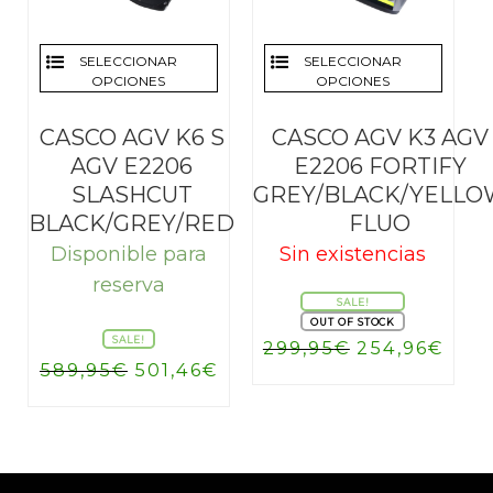
SELECCIONAR
SELECCIONAR
OPCIONES
OPCIONES
CASCO AGV K6 S
CASCO AGV K3 AGV
AGV E2206
E2206 FORTIFY
SLASHCUT
GREY/BLACK/YELLO
BLACK/GREY/RED
FLUO
Disponible para
Sin existencias
reserva
SALE!
OUT OF STOCK
SALE!
El
El
299,95
€
254,96
€
El
El
589,95
€
501,46
€
precio
prec
precio
precio
original
actu
original
actual
era:
es:
era:
es:
299,95€.
254,
589,95€.
501,46€.