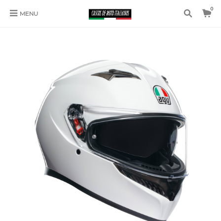
0
MENU