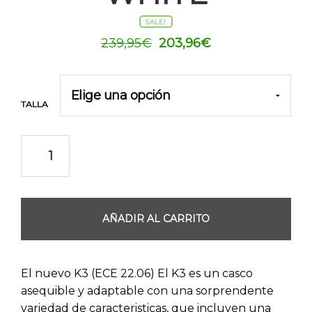
SALE!
El
El
239,95
€
203,96
€
precio
precio
original
actual
era:
es:
TALLA
239,95€.
203,96€.
AÑADIR AL CARRITO
El nuevo K3 (ECE 22.06) El K3 es un casco
asequible y adaptable con una sorprendente
variedad de caracteristicas, que incluyen una